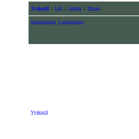
Vyskocil
|
Uhr
|
Atelier
|
Presse
Kurzfassung
Langfassung
Vyskocil