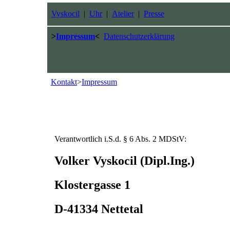
Vyskocil
|
Uhr
|
Atelier
|
Presse
>
Impressum
<
Datenschutzerklärung
Kontakt
>
Impressum
Verantwortlich i.S.d. § 6 Abs. 2 MDStV:
Volker Vyskocil (Dipl.Ing.)
Klostergasse 1
D-41334 Nettetal