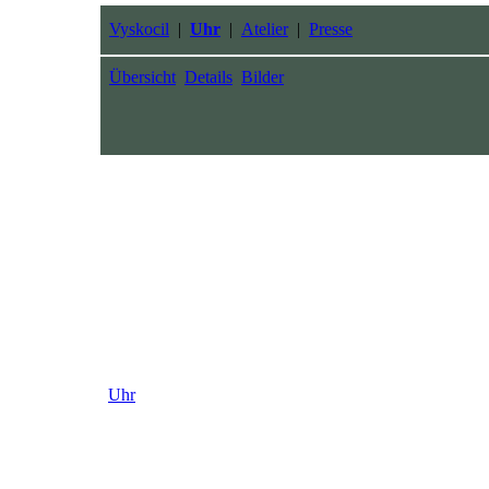
Vyskocil
|
Uhr
|
Atelier
|
Presse
Übersicht
Details
Bilder
Uhr