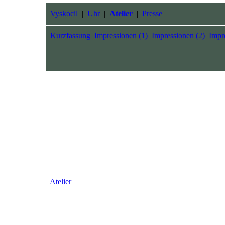
Vyskocil
|
Uhr
|
Atelier
|
Presse
Kurzfassung
Impressionen (1)
Impressionen (2)
Impr
Atelier