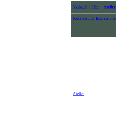
Vyskocil
|
Uhr
|
Atelier
Kurzfassung
Impressione
Atelier