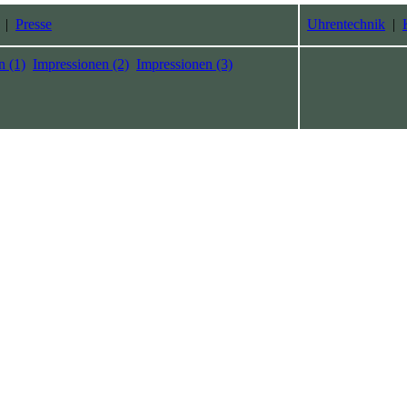
|
Presse
Uhrentechnik
|
n (1)
Impressionen (2)
Impressionen (3)