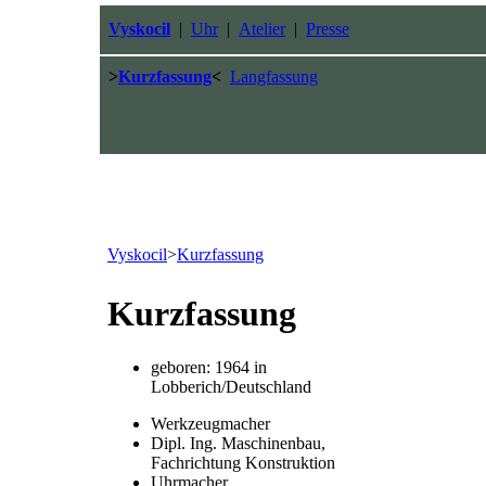
Vyskocil
|
Uhr
|
Atelier
|
Presse
>
Kurzfassung
<
Langfassung
Vyskocil
>
Kurzfassung
Kurzfassung
geboren: 1964 in
Lobberich/Deutschland
Werkzeugmacher
Dipl. Ing. Maschinenbau,
Fachrichtung Konstruktion
Uhrmacher