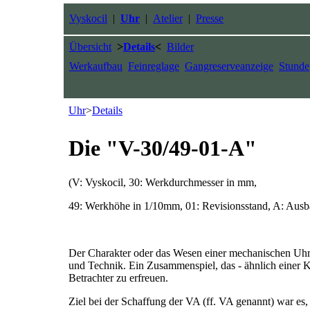
Vyskocil
|
Uhr
|
Atelier
|
Presse
Übersicht
>
Details
<
Bilder
Werkaufbau
Feinreglage
Gangreserveanzeige
Stunde
Uhr
>
Details
Die "V-30/49-01-A"
(V: Vyskocil, 30: Werkdurchmesser in mm,
49: Werkhöhe in 1/10mm, 01: Revisionsstand, A: Ausb
Der Charakter oder das Wesen einer mechanischen Uh
und Technik. Ein Zusammenspiel, das - ähnlich einer K
Betrachter zu erfreuen.
Ziel bei der Schaffung der VA (ff. VA genannt) war e