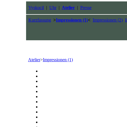
Vyskocil
|
Uhr
|
Atelier
|
Presse
Kurzfassung
>
Impressionen (1)
<
Impressionen (2)
I
Atelier
>
Impressionen (1)