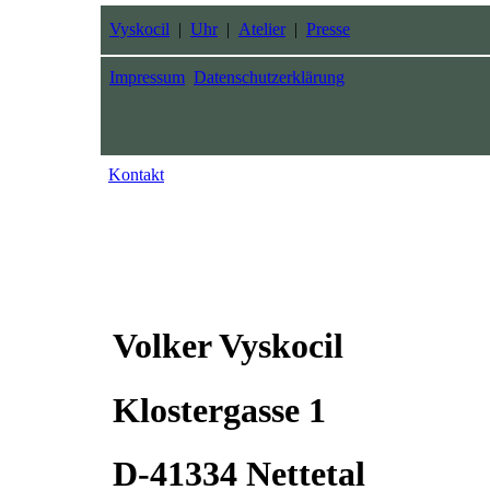
Vyskocil
|
Uhr
|
Atelier
|
Presse
Impressum
Datenschutzerklärung
Kontakt
Volker Vyskocil
Klostergasse 1
D-41334 Nettetal