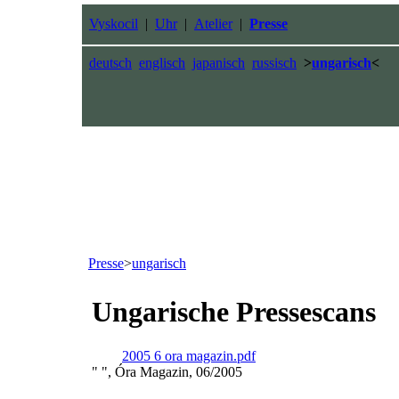
Vyskocil
|
Uhr
|
Atelier
|
Presse
deutsch
englisch
japanisch
russisch
>
ungarisch
<
Presse
>
ungarisch
Ungarische Pressescans
2005 6 ora magazin.pdf
" ", Óra Magazin, 06/2005