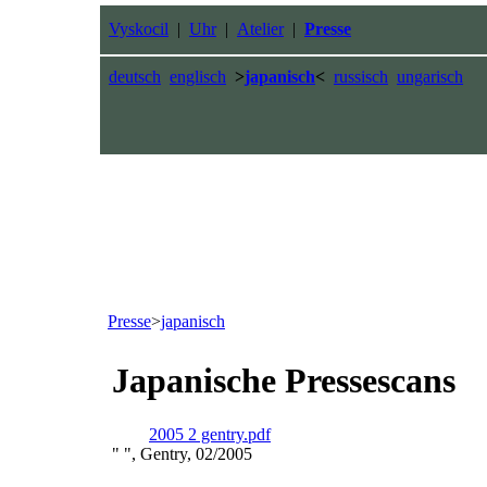
Vyskocil
|
Uhr
|
Atelier
|
Presse
deutsch
englisch
>
japanisch
<
russisch
ungarisch
Presse
>
japanisch
Japanische Pressescans
2005 2 gentry.pdf
" ", Gentry, 02/2005