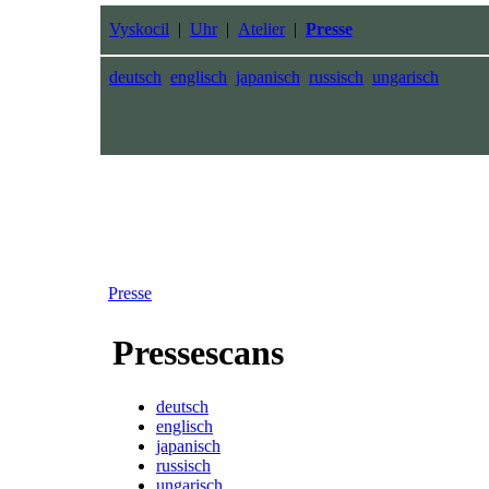
Vyskocil
|
Uhr
|
Atelier
|
Presse
deutsch
englisch
japanisch
russisch
ungarisch
Presse
Pressescans
deutsch
englisch
japanisch
russisch
ungarisch