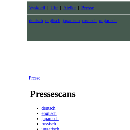
Vyskocil
|
Uhr
|
Atelier
|
Presse
deutsch
englisch
japanisch
russisch
ungarisch
Presse
Pressescans
deutsch
englisch
japanisch
russisch
ungarisch